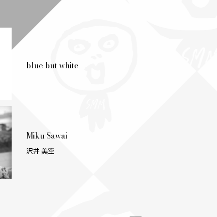
blue but white
Miku Sawai
沢井 美空