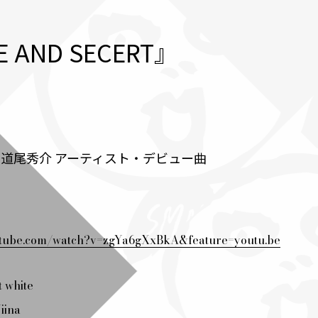
AND SECERT』
家・道尾秀介 アーティスト・デビュー曲
utube.com/watch?v=zgYa6gXxBkA&feature=youtu.be
t white
iina