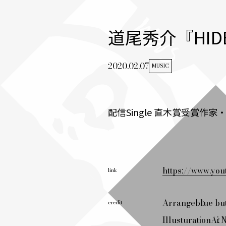
道尾秀介『HIDE 
2020.02.07
MUSIC
配信Single 直木賞受賞作
https://www.yo
link
Arrange
blue bu
credit
Illusturation
Ai N