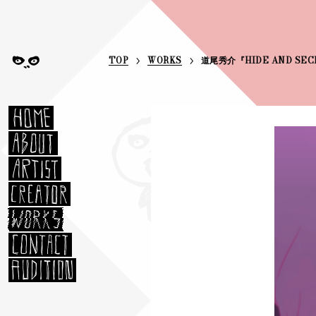
TOP
WORKS
道尾秀介『HIDE AND SEC