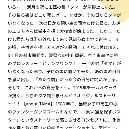
いる。 － 満月の夜に１匹の猫「タマ」が屋根上にいた。
その後ろ姿はどこか寂しげ…。 なぜか、その日からタマが
いなくなった！ 次の日から飼い主の岡本たけし君と、友達
のエミちゃんは街中を探す大捜索が始まった！ しかし…た
けし君たちは町の外れまで来て見知らぬ土地で迷子に。そ
の頃、子供達を探す大人達が大騒動！！ それに付け加え、
3丁目の都市開発や、夏祭りの中止問題、空き巣事件に謎
のプロレスラー！とテンヤワンヤ！！ 一匹の猫「タマ」が
いなくなった事で、子供の頃に置いて来た、 あの頃の自分
を思い出し、「あたり前」だった今の自分に問いかける。
そして、これからの自分を……。 2015年チームオダック
が描く、うちのタマ知りませんか？オリジナルストーリ
ー！！ 【anout TAMA】 1983 年に、当時女子中高生中心
のファンシーグッズブームのなかで、 「飼い猫を探すポス
ター」というストーリーを感じさせるコンセプトに、 手書
き文字と落ち着いた色調でセンセーショナルにデビュー。