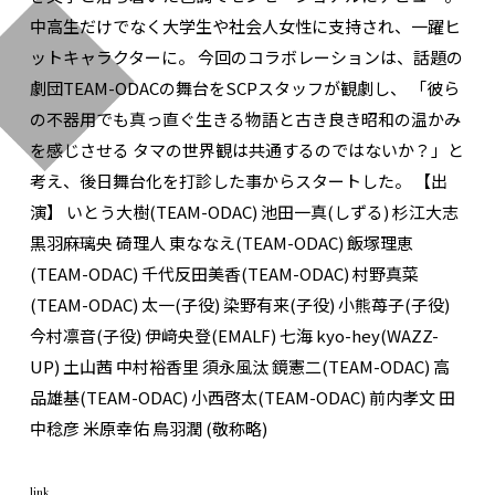
中高生だけでなく大学生や社会人女性に支持され、一躍ヒ
ットキャラクターに。 今回のコラボレーションは、話題の
劇団TEAM-ODACの舞台をSCPスタッフが観劇し、 「彼ら
の不器用でも真っ直ぐ生きる物語と古き良き昭和の温かみ
を感じさせる タマの世界観は共通するのではないか？」と
考え、後日舞台化を打診した事からスタートした。 【出
演】 いとう大樹(TEAM-ODAC) 池田一真(しずる) 杉江大志
黒羽麻璃央 碕理人 東ななえ(TEAM-ODAC) 飯塚理恵
(TEAM-ODAC) 千代反田美香(TEAM-ODAC) 村野真菜
(TEAM-ODAC) 太一(子役) 染野有来(子役) 小熊苺子(子役)
今村凛音(子役) 伊﨑央登(EMALF) 七海 kyo-hey(WAZZ-
UP) 土山茜 中村裕香里 須永風汰 鏡憲二(TEAM-ODAC) 高
品雄基(TEAM-ODAC) 小西啓太(TEAM-ODAC) 前内孝文 田
中稔彦 米原幸佑 鳥羽潤 (敬称略)
link