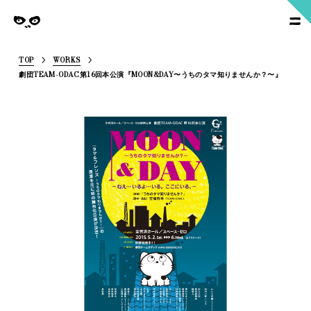
SoymilkManagement
nagement
TOP
WORKS
劇団TEAM-ODAC第16回本公演『MOON&DAY〜うちのタマ知りませんか？〜』