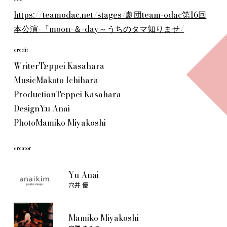
https://teamodac.net/stages/劇団team-odac第16回
本公演-『moon-＆-day～うちのタマ知りませ/
credit
Writer
Teppei Kasahara
Music
Makoto Ichihara
Production
Teppei Kasahara
Design
Yu Anai
Photo
Mamiko Miyakoshi
creator
Yu Anai
穴井 優
Mamiko Miyakoshi