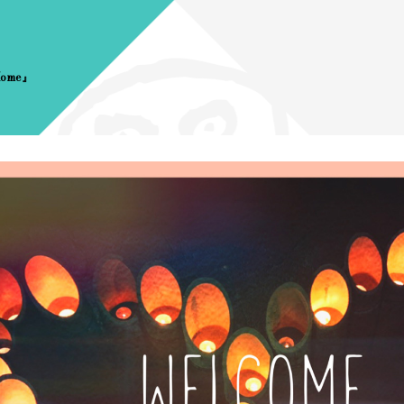
 Home』