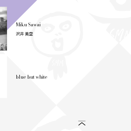
Miku Sawai
沢井 美空
blue but white