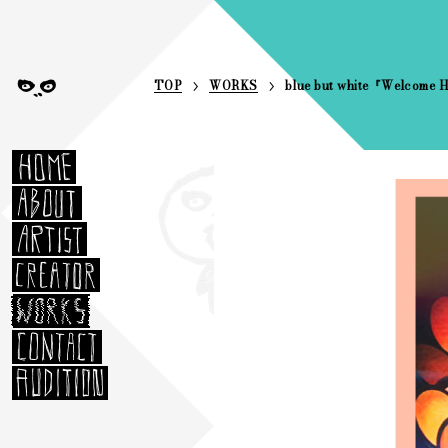
TOP
WORKS
blue but white『Welcome