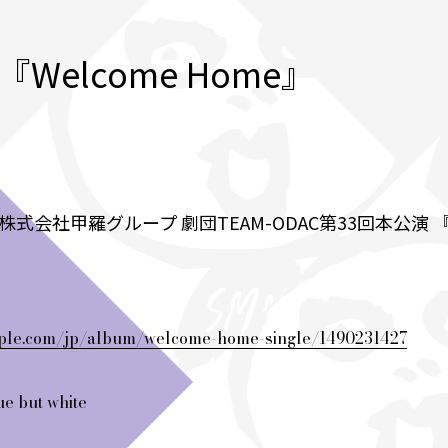
ite『Welcome Home』
C×株式会社甲羅グループ 劇団TEAM-ODAC第33回本
apple.com/jp/album/welcome-home-single/1490231427
ue but white