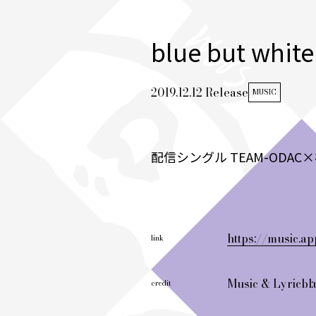
blue but wh
2019.12.12 Release
MUSIC
配信シングル TEAM-ODA
https://music.
link
Music & Lyric
bl
credit