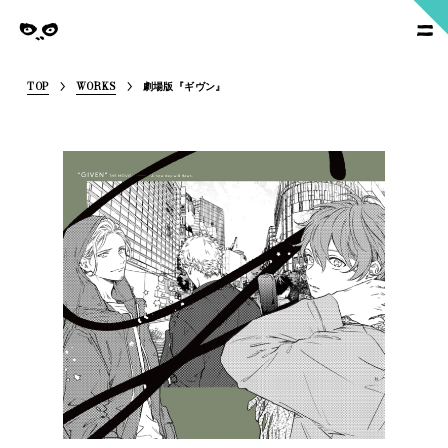
SoymilkManagement
nagement
TOP
WORKS
劇場版『ギヴン』