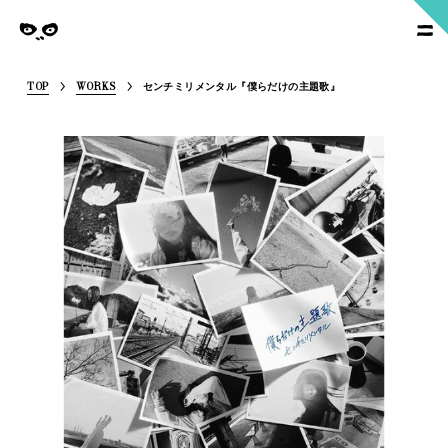
SoymilkManagement
nagement
TOP
WORKS
センチミリメンタル『僕らだけの主題歌』