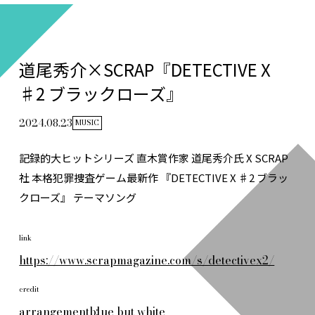
道尾秀介×SCRAP『DETECTIVE X
♯2 ブラックローズ』
2024.08.23
MUSIC
記録的大ヒットシリーズ 直木賞作家 道尾秀介氏 X SCRAP
社 本格犯罪捜査ゲーム最新作 『DETECTIVE X ♯2 ブラッ
クローズ』 テーマソング
link
https://www.scrapmagazine.com/s/detectivex2/
credit
arrangement
blue but white