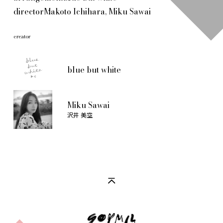
director
Makoto Ichihara, Miku Sawai
creator
blue but white
Miku Sawai
沢井 美空