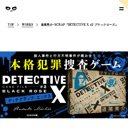
SoymilkManagement
nagement
TOP
WORKS
道尾秀介×SCRAP『DETECTIVE X ♯2 ブラックローズ』